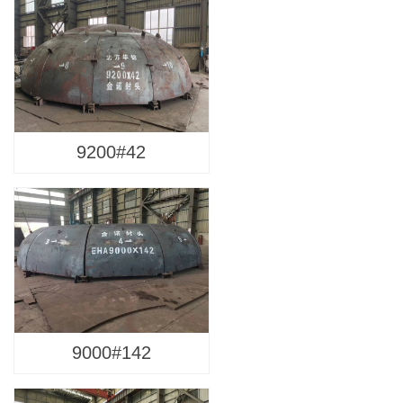
9200#42
9000#142