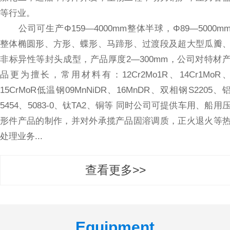
等行业。
公司可生产Φ159—4000mm整体半球，Φ89—5000m
整体椭圆形、方形、蝶形、马蹄形、过渡段及超大型瓜瓣
非标异性等封头成型，产品厚度2—300mm，公司对特材
品更为擅长，常用材料有：12Cr2Mo1R、14Cr1MoR
15CrMoR低温钢09MnNiDR、16MnDR、双相钢S2205、
5454、5083-0、钛TA2、铜等 同时公司可提供车用、船用
形件产品的制作，并对外承揽产品固溶调质，正火退火等
处理业务...
查看更多>>
Equipment