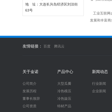
地 址：大连长兴岛经济区刘洼街
63号
工业互联网企
发展和丰富商
友情链接：
百度
腾讯云
关于金诺
产品中心
新闻动态
公司简介
大型瓜瓣
行业新闻
发展历程
冷热模压
企业新闻
董事长致辞
冷热旋压
公司资质
特材产品