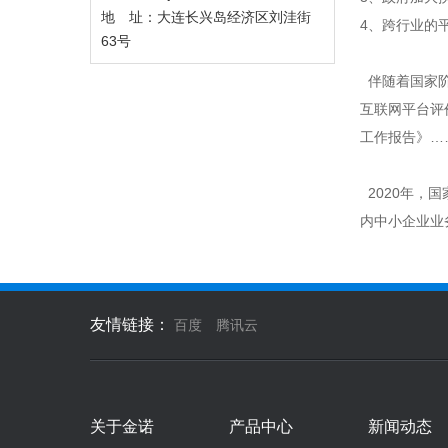
地 址：大连长兴岛经济区刘洼街
4、跨行业的
63号
伴随着国家阶
互联网平台评价
工作报告》…
2020年，
内中小企业业
友情链接：
百度
腾讯云
关于金诺
产品中心
新闻动态