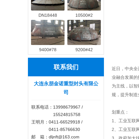
DN18448
10500#2
9400#78
9200#42
联系我们
近日，中央全
业融合发展的
大连永朋金诺重型封头有限公
为主线，以智
司
规，提升制造
联系电话：13998679967 /
划重点：
15524815758
1、工业互联
王明月：0411-66529918 /
0411-85766630
2、工业互联
邮 箱：dljnft@163.com
3、政府加大