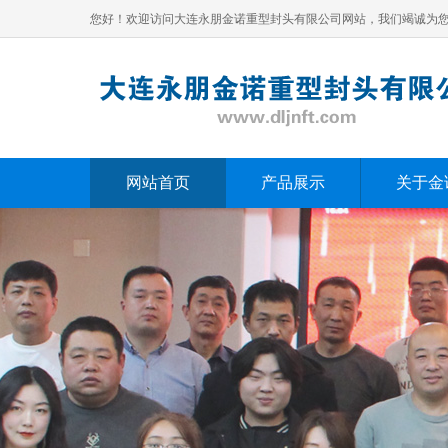
您好！欢迎访问大连永朋金诺重型封头有限公司网站，我们竭诚为
网站首页
产品展示
关于金