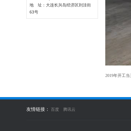
地 址：大连长兴岛经济区刘洼街
63号
2019年开工
友情链接：
百度
腾讯云