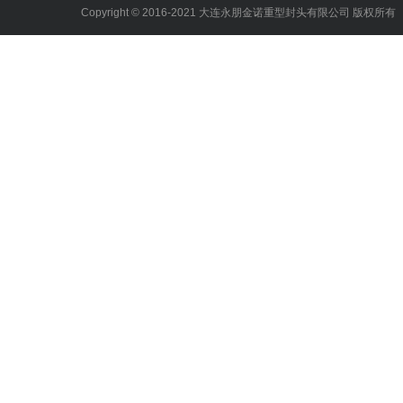
Copyright © 2016-2021 大连永朋金诺重型封头有限公司 版权所