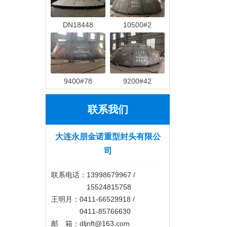
DN18448
10500#2
9400#78
9200#42
联系我们
大连永朋金诺重型封头有限公
司
联系电话：13998679967 /
15524815758
王明月：0411-66529918 /
0411-85766630
邮 箱：dljnft@163.com