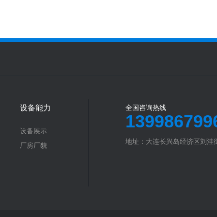
设备能力
全国咨询热线
139986799
设备展示
地址：大连长兴岛经济区刘洼
厂房厂貌