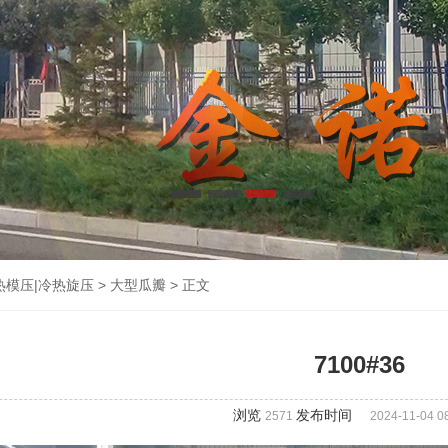
热模压|冷热旋压
>
大型瓜瓣
> 正文
7100#36
浏览
发布时间
2571
2024-11-04 0