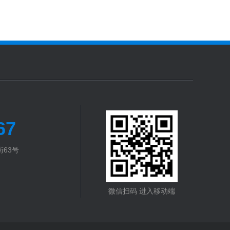
67
街63号
微信扫码 进入移动端