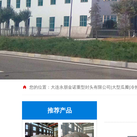
您的位置：
大连永朋金诺重型封头有限公司|大型瓜瓣|冷
推荐产品