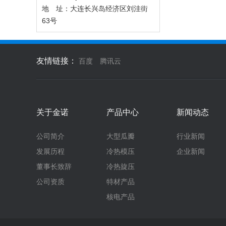
地 址：大连长兴岛经济区刘洼街
63号
友情链接：
百度
腾讯云
关于金诺
产品中心
新闻动态
公司简介
大型瓜瓣
行业新闻
发展历程
冷热模压
企业新闻
董事长致辞
冷热旋压
公司资质
特材产品
核电产品